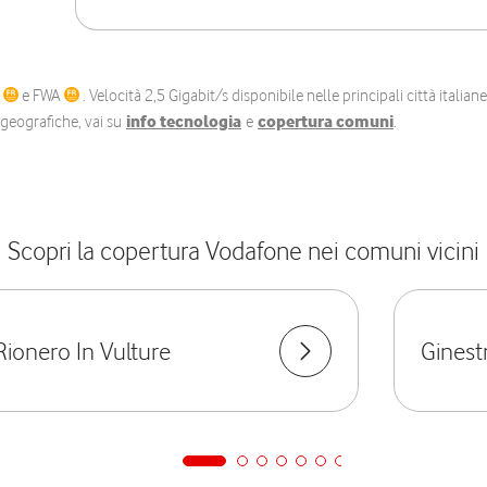
C
e FWA
. Velocità 2,5 Gigabit/s disponibile nelle principali città itali
e geografiche, vai su
info tecnologia
e
copertura comuni
.
Scopri la copertura Vodafone nei comuni vicini
Rionero In Vulture
Ginest