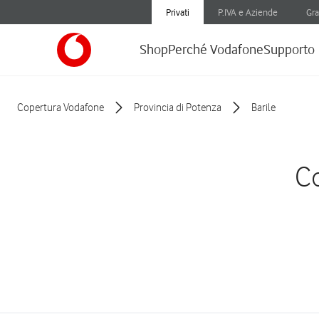
Privati
P.IVA e Aziende
Gra
Shop
Perché Vodafone
Supporto
Copertura Vodafone
Provincia di Potenza
Barile
Co