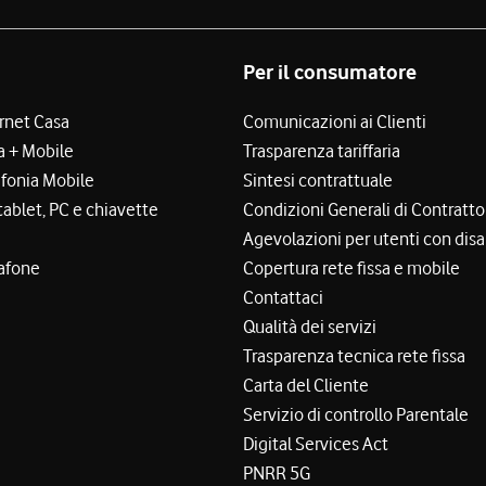
Per il consumatore
ernet Casa
Comunicazioni ai Clienti
a + Mobile
Trasparenza tariffaria
efonia Mobile
Sintesi contrattuale
tablet, PC e chiavette
Condizioni Generali di Contratto
Agevolazioni per utenti con disa
afone
Copertura rete fissa e mobile
Contattaci
Qualità dei servizi
Trasparenza tecnica rete fissa
Carta del Cliente
Servizio di controllo Parentale
Digital Services Act
PNRR 5G