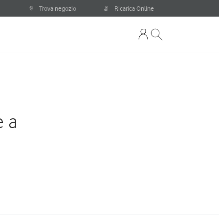
Trova negozio
Ricarica Online
e a