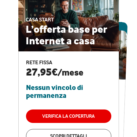
CASA START
ESCLUSIVA ONLINE
L’offerta base per
Internet a casa
CASA PRO
Internet veloce e
RETE FISSA
vantaggi speciali
27,95€
/mese
Nessun vincolo di
RETE FISSA + VODAFONE CLUB
29,95€
/mese
permanenza
Nessun vincolo di
permanenza
VERIFICA LA COPERTURA
VERIFICA LA COPERTURA
SCOPRI DETTAGLI