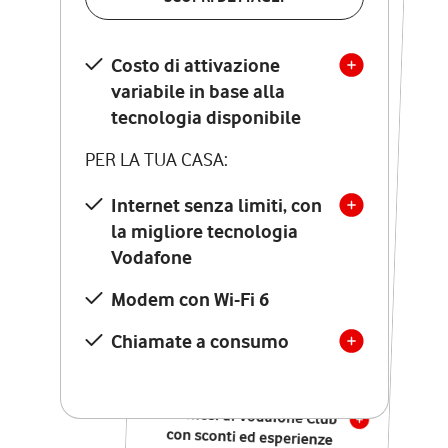
SCOPRI DETTAGLI
Costo di attivazione
Costo di attivazione
variabile in base alla
variabile in base alla
tecnologia disponibile
tecnologia disponibile
PER LA TUA CASA:
PER LA TUA CASA:
Internet senza limiti, con
la migliore tecnologia
Internet senza limiti, con
la migliore tecnologia
Vodafone
Vodafone
Modem Seven con Wi-Fi 7
Modem con Wi-Fi 6
Chiamate illimitate verso
numeri fissi e mobili
Chiamate a consumo
nazionali
SOLO SE ATTIVI ONLINE:
12 mesi di Vodafone Club
con sconti ed esperienze
esclusive, poi si disattiva