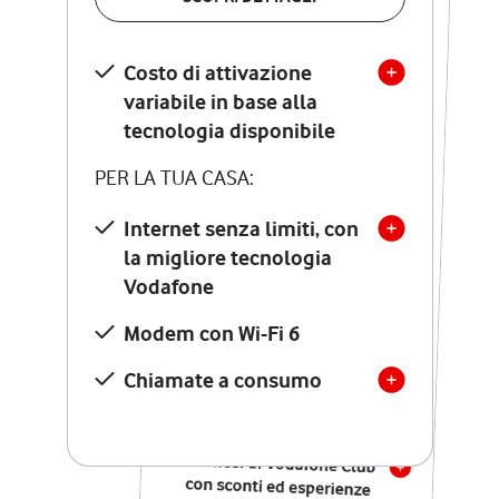
SCOPRI DETTAGLI
Costo di attivazione
Costo di attivazione
variabile in base alla
variabile in base alla
tecnologia disponibile
tecnologia disponibile
PER LA TUA CASA:
PER LA TUA CASA:
Internet senza limiti, con
la migliore tecnologia
Internet senza limiti, con
la migliore tecnologia
Vodafone
Vodafone
Modem Seven con Wi-Fi 7
Modem con Wi-Fi 6
Chiamate illimitate verso
numeri fissi e mobili
Chiamate a consumo
nazionali
SOLO SE ATTIVI ONLINE:
12 mesi di Vodafone Club
con sconti ed esperienze
esclusive, poi si disattiva