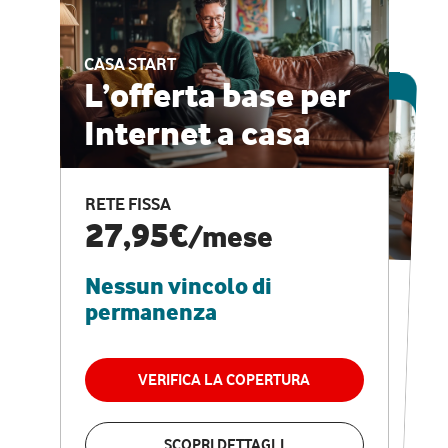
CASA START
ESCLUSIVA ONLINE
L’offerta base per
Internet a casa
CASA PRO
Internet veloce e
RETE FISSA
vantaggi speciali
27,95€
/mese
Nessun vincolo di
RETE FISSA + VODAFONE CLUB
29,95€
/mese
permanenza
Nessun vincolo di
permanenza
VERIFICA LA COPERTURA
VERIFICA LA COPERTURA
SCOPRI DETTAGLI