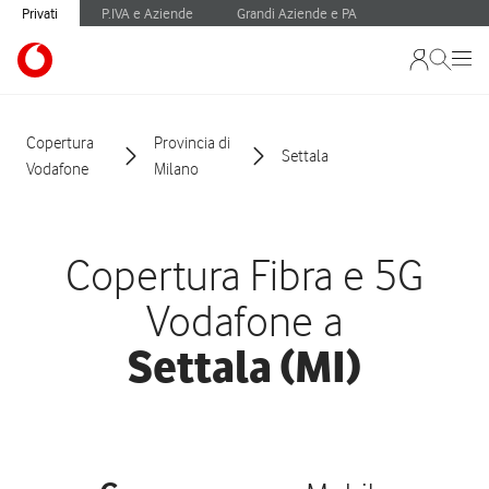
Privati
P.IVA e Aziende
Grandi Aziende e PA
Copertura
Provincia di
Settala
Vodafone
Milano
Copertura Fibra e 5G
Vodafone a
Settala (MI)