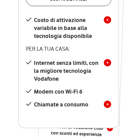
SCOPRI DETTAGLI
Costo di attivazione
Costo di attivazione
variabile in base alla
variabile in base alla
tecnologia disponibile
tecnologia disponibile
PER LA TUA CASA:
PER LA TUA CASA:
Internet senza limiti, con
la migliore tecnologia
Internet senza limiti, con
la migliore tecnologia
Vodafone
Vodafone
Modem Seven con Wi-Fi 7
Modem con Wi-Fi 6
Chiamate illimitate verso
numeri fissi e mobili
Chiamate a consumo
nazionali
SOLO SE ATTIVI ONLINE:
12 mesi di Vodafone Club
con sconti ed esperienze
esclusive, poi si disattiva