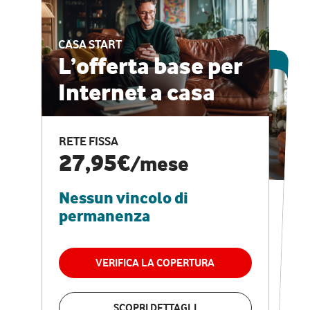
CASA START
ESCLUSIVA ONLINE
L’offerta base per
Internet a casa
CASA PRO
Internet veloce e
RETE FISSA
vantaggi speciali
27,95€
/mese
Nessun vincolo di
RETE FISSA + VODAFONE CLUB
29,95€
/mese
permanenza
Nessun vincolo di
permanenza
VERIFICA LA COPERTURA
VERIFICA LA COPERTURA
SCOPRI DETTAGLI