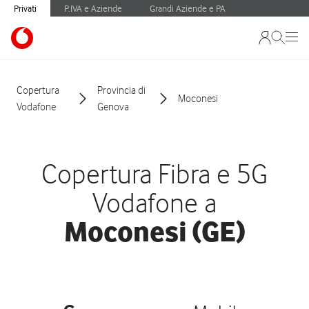
Privati
P.IVA e Aziende
Grandi Aziende e PA
Copertura
Provincia di
Moconesi
Vodafone
Genova
Copertura Fibra e 5G
Vodafone a
Moconesi (GE)