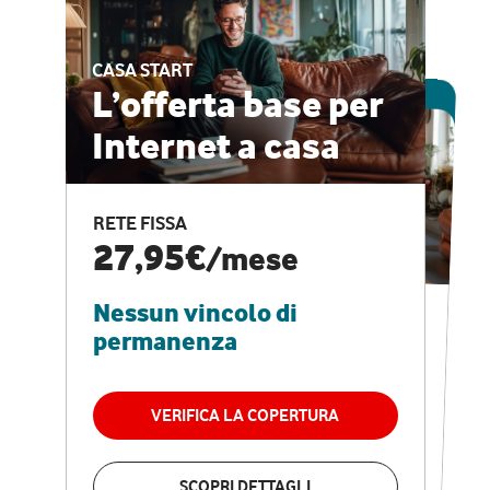
CASA START
ESCLUSIVA ONLINE
L’offerta base per
Internet a casa
CASA PRO
Internet veloce e
RETE FISSA
vantaggi speciali
27,95€
/mese
Nessun vincolo di
RETE FISSA + VODAFONE CLUB
29,95€
/mese
permanenza
Nessun vincolo di
permanenza
VERIFICA LA COPERTURA
VERIFICA LA COPERTURA
SCOPRI DETTAGLI