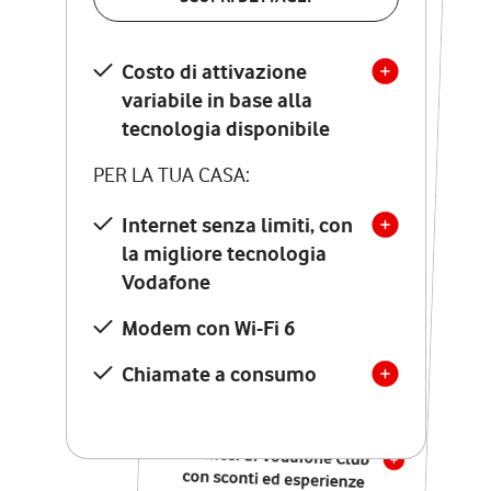
SCOPRI DETTAGLI
Costo di attivazione
Costo di attivazione
variabile in base alla
variabile in base alla
tecnologia disponibile
tecnologia disponibile
PER LA TUA CASA:
PER LA TUA CASA:
Internet senza limiti, con
la migliore tecnologia
Internet senza limiti, con
la migliore tecnologia
Vodafone
Vodafone
Modem Seven con Wi-Fi 7
Modem con Wi-Fi 6
Chiamate illimitate verso
numeri fissi e mobili
Chiamate a consumo
nazionali
SOLO SE ATTIVI ONLINE:
12 mesi di Vodafone Club
con sconti ed esperienze
esclusive, poi si disattiva