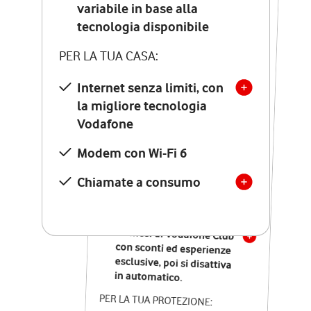
Costo di attivazione
variabile in base alla
variabile in base alla
tecnologia disponibile
tecnologia disponibile
PER LA TUA CASA:
PER LA TUA CASA:
Internet senza limiti, con
la migliore tecnologia
Internet senza limiti, con
la migliore tecnologia
Vodafone
Vodafone
Modem Seven con Wi-Fi 7
Modem con Wi-Fi 6
Chiamate illimitate verso
numeri fissi e mobili
Chiamate a consumo
nazionali
SOLO SE ATTIVI ONLINE:
12 mesi di Vodafone Club
con sconti ed esperienze
esclusive, poi si disattiva
in automatico.
PER LA TUA PROTEZIONE: