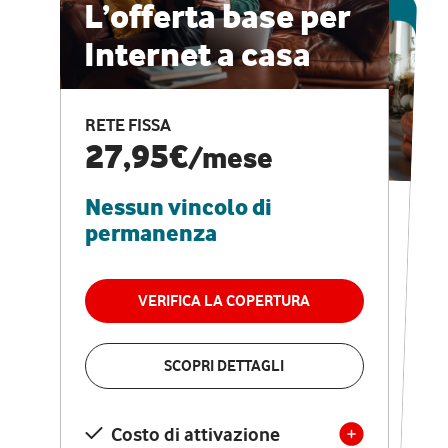
ESCLUSIVA ONLINE
L’offerta base per
Internet a casa
CASA PRO
Internet veloce e
RETE FISSA
vantaggi speciali
27,95€
/mese
Nessun vincolo di
RETE FISSA + VODAFONE CLUB
29,95€
/mese
permanenza
Nessun vincolo di
permanenza
VERIFICA LA COPERTURA
VERIFICA LA COPERTURA
SCOPRI DETTAGLI
SCOPRI DETTAGLI
Costo di attivazione