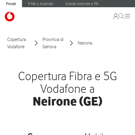
Privati
P.IVA e Aziende
Grandi Aziende e PA
Copertura
Provincia di
Neirone
Vodafone
Genova
Copertura Fibra e 5G
Vodafone a
Neirone (GE)