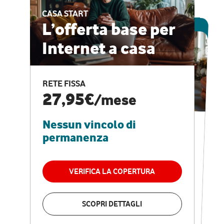
CASA START
ESCLUSIVA ONLINE
L’offerta base per
Internet a casa
CASA PRO
Internet veloce e
RETE FISSA
vantaggi speciali
27,95€
/mese
Nessun vincolo di
RETE FISSA + VODAFONE CLUB
29,95€
/mese
permanenza
Nessun vincolo di
permanenza
VERIFICA LA COPERTURA
VERIFICA LA COPERTURA
SCOPRI DETTAGLI
SCOPRI DETTAGLI