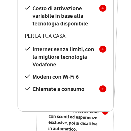
Costo di attivazione
Costo di attivazione
variabile in base alla
variabile in base alla
tecnologia disponibile
tecnologia disponibile
PER LA TUA CASA:
PER LA TUA CASA:
Internet senza limiti, con
la migliore tecnologia
Internet senza limiti, con
la migliore tecnologia
Vodafone
Vodafone
Modem Seven con Wi-Fi 7
Modem con Wi-Fi 6
Chiamate illimitate verso
numeri fissi e mobili
Chiamate a consumo
nazionali
SOLO SE ATTIVI ONLINE:
12 mesi di Vodafone Club
con sconti ed esperienze
esclusive, poi si disattiva
in automatico.