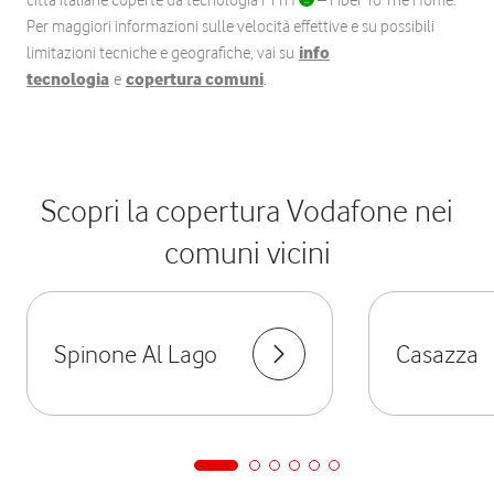
città italiane coperte da tecnologia FTTH
– Fiber To The Home.
Per maggiori informazioni sulle velocità effettive e su possibili
limitazioni tecniche e geografiche, vai su
info
tecnologia
e
copertura comuni
.
Scopri la copertura Vodafone nei
comuni vicini
Spinone Al Lago
Casazza