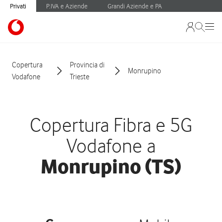
Privati
P.IVA e Aziende
Grandi Aziende e PA
Copertura
Provincia di
Monrupino
Vodafone
Trieste
Copertura Fibra e 5G
Vodafone a
Monrupino (TS)