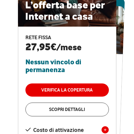
ESCLUSIVA ONLINE
L’offerta base per
Internet a casa
CASA PRO
Internet veloce e
RETE FISSA
vantaggi speciali
27,95€
/mese
Nessun vincolo di
RETE FISSA + VODAFONE CLUB
29,95€
/mese
permanenza
Nessun vincolo di
permanenza
VERIFICA LA COPERTURA
VERIFICA LA COPERTURA
SCOPRI DETTAGLI
SCOPRI DETTAGLI
Costo di attivazione