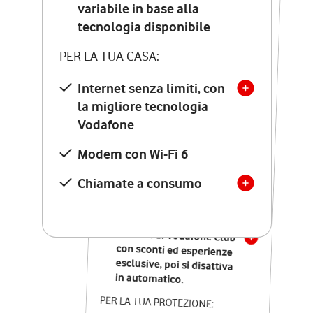
Costo di attivazione
variabile in base alla
variabile in base alla
tecnologia disponibile
tecnologia disponibile
PER LA TUA CASA:
PER LA TUA CASA:
Internet senza limiti, con
la migliore tecnologia
Internet senza limiti, con
la migliore tecnologia
Vodafone
Vodafone
Modem Seven con Wi-Fi 7
Modem con Wi-Fi 6
Chiamate illimitate verso
numeri fissi e mobili
Chiamate a consumo
nazionali
SOLO SE ATTIVI ONLINE:
12 mesi di Vodafone Club
con sconti ed esperienze
esclusive, poi si disattiva
in automatico.
PER LA TUA PROTEZIONE: