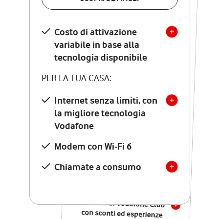
SCOPRI DETTAGLI
Costo di attivazione
Costo di attivazione
variabile in base alla
variabile in base alla
tecnologia disponibile
tecnologia disponibile
PER LA TUA CASA:
PER LA TUA CASA:
Internet senza limiti, con
la migliore tecnologia
Internet senza limiti, con
la migliore tecnologia
Vodafone
Vodafone
Modem Seven con Wi-Fi 7
Modem con Wi-Fi 6
Chiamate illimitate verso
numeri fissi e mobili
Chiamate a consumo
nazionali
SOLO SE ATTIVI ONLINE:
12 mesi di Vodafone Club
con sconti ed esperienze
esclusive, poi si disattiva