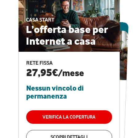
CASA START
ESCLUSIVA ONLINE
L’offerta base per
Internet a casa
CASA PRO
Internet veloce e
RETE FISSA
vantaggi speciali
27,95€
/mese
Nessun vincolo di
RETE FISSA + VODAFONE CLUB
29,95€
/mese
permanenza
Nessun vincolo di
permanenza
VERIFICA LA COPERTURA
VERIFICA LA COPERTURA
SCOPRI DETTAGLI