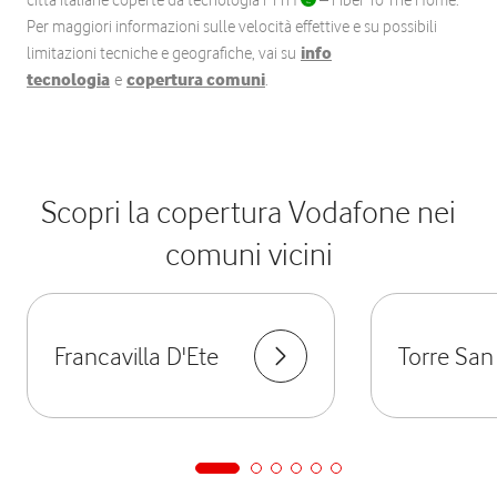
città italiane coperte da tecnologia FTTH
– Fiber To The Home.
Per maggiori informazioni sulle velocità effettive e su possibili
limitazioni tecniche e geografiche, vai su
info
tecnologia
e
copertura comuni
.
Scopri la copertura Vodafone nei
comuni vicini
Francavilla D'Ete
Torre San 