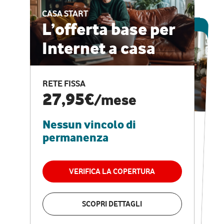
CASA START
ESCLUSIVA ONLINE
L’offerta base per
Internet a casa
CASA PRO
Internet veloce e
RETE FISSA
vantaggi speciali
27,95€
/mese
Nessun vincolo di
RETE FISSA + VODAFONE CLUB
29,95€
/mese
permanenza
Nessun vincolo di
permanenza
VERIFICA LA COPERTURA
VERIFICA LA COPERTURA
SCOPRI DETTAGLI
SCOPRI DETTAGLI