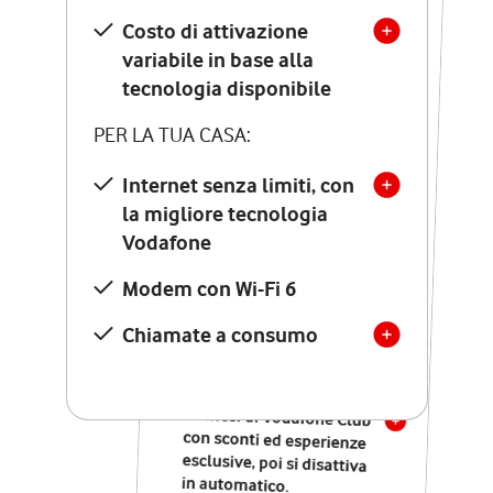
Costo di attivazione
Costo di attivazione
variabile in base alla
variabile in base alla
tecnologia disponibile
tecnologia disponibile
PER LA TUA CASA:
PER LA TUA CASA:
Internet senza limiti, con
la migliore tecnologia
Internet senza limiti, con
la migliore tecnologia
Vodafone
Vodafone
Modem Seven con Wi-Fi 7
Modem con Wi-Fi 6
Chiamate illimitate verso
numeri fissi e mobili
Chiamate a consumo
nazionali
SOLO SE ATTIVI ONLINE:
12 mesi di Vodafone Club
con sconti ed esperienze
esclusive, poi si disattiva
in automatico.