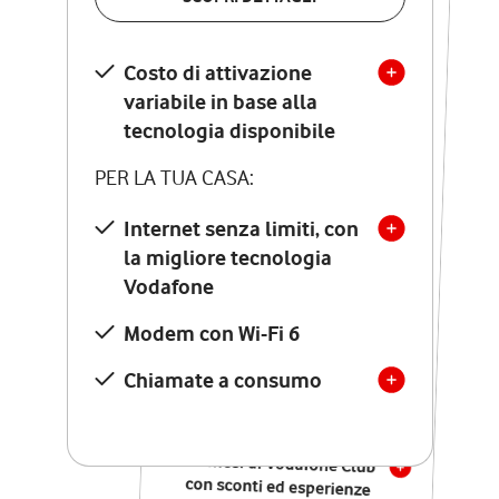
SCOPRI DETTAGLI
Costo di attivazione
Costo di attivazione
variabile in base alla
variabile in base alla
tecnologia disponibile
tecnologia disponibile
PER LA TUA CASA:
PER LA TUA CASA:
Internet senza limiti, con
la migliore tecnologia
Internet senza limiti, con
la migliore tecnologia
Vodafone
Vodafone
Modem Seven con Wi-Fi 7
Modem con Wi-Fi 6
Chiamate illimitate verso
numeri fissi e mobili
Chiamate a consumo
nazionali
SOLO SE ATTIVI ONLINE:
12 mesi di Vodafone Club
con sconti ed esperienze
esclusive, poi si disattiva