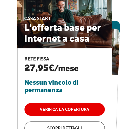
CASA START
ESCLUSIVA ONLINE
L’offerta base per
Internet a casa
CASA PRO
Internet veloce e
RETE FISSA
vantaggi speciali
27,95€
/mese
Nessun vincolo di
RETE FISSA + VODAFONE CLUB
29,95€
/mese
permanenza
Nessun vincolo di
permanenza
VERIFICA LA COPERTURA
VERIFICA LA COPERTURA
SCOPRI DETTAGLI