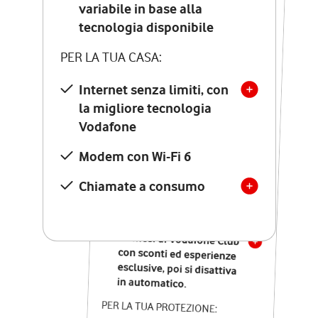
Costo di attivazione
variabile in base alla
variabile in base alla
tecnologia disponibile
tecnologia disponibile
PER LA TUA CASA:
PER LA TUA CASA:
Internet senza limiti, con
la migliore tecnologia
Internet senza limiti, con
la migliore tecnologia
Vodafone
Vodafone
Modem Seven con Wi-Fi 7
Modem con Wi-Fi 6
Chiamate illimitate verso
numeri fissi e mobili
Chiamate a consumo
nazionali
SOLO SE ATTIVI ONLINE:
12 mesi di Vodafone Club
con sconti ed esperienze
esclusive, poi si disattiva
in automatico.
PER LA TUA PROTEZIONE: