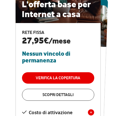
ESCLUSIVA ONLINE
L’offerta base per
Internet a casa
CASA PRO
Internet veloce e
RETE FISSA
vantaggi speciali
27,95€
/mese
Nessun vincolo di
RETE FISSA + VODAFONE CLUB
29,95€
/mese
permanenza
Nessun vincolo di
permanenza
VERIFICA LA COPERTURA
VERIFICA LA COPERTURA
SCOPRI DETTAGLI
SCOPRI DETTAGLI
Costo di attivazione