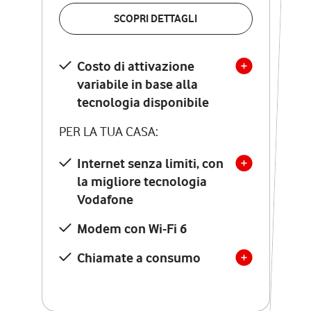
VERIFICA LA COPERTURA
SCOPRI DETTAGLI
SCOPRI DETTAGLI
Costo di attivazione
Costo di attivazione
variabile in base alla
variabile in base alla
tecnologia disponibile
tecnologia disponibile
PER LA TUA CASA:
PER LA TUA CASA:
Internet senza limiti, con
la migliore tecnologia
Internet senza limiti, con
la migliore tecnologia
Vodafone
Vodafone
Modem Seven con Wi-Fi 7
Modem con Wi-Fi 6
Chiamate illimitate verso
numeri fissi e mobili
Chiamate a consumo
nazionali
SOLO SE ATTIVI ONLINE:
12 mesi di Vodafone Club
con sconti ed esperienze
esclusive, poi si disattiva