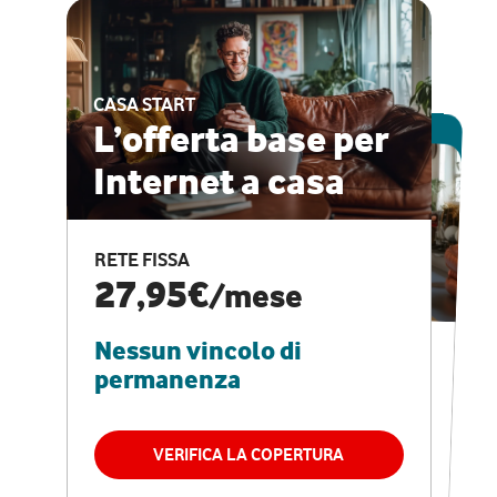
CASA START
ESCLUSIVA ONLINE
L’offerta base per
Internet a casa
CASA PRO
Internet veloce e
RETE FISSA
vantaggi speciali
27,95€
/mese
Nessun vincolo di
RETE FISSA + VODAFONE CLUB
29,95€
/mese
permanenza
Nessun vincolo di
permanenza
VERIFICA LA COPERTURA