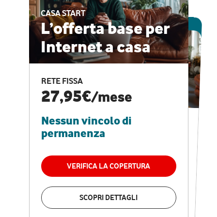
CASA START
ESCLUSIVA ONLINE
L’offerta base per
Internet a casa
CASA PRO
Internet veloce e
RETE FISSA
vantaggi speciali
27,95€
/mese
Nessun vincolo di
RETE FISSA + VODAFONE CLUB
29,95€
/mese
permanenza
Nessun vincolo di
permanenza
VERIFICA LA COPERTURA
VERIFICA LA COPERTURA
SCOPRI DETTAGLI
SCOPRI DETTAGLI