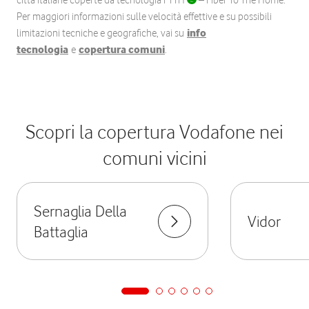
città italiane coperte da tecnologia FTTH
– Fiber To The Home.
Per maggiori informazioni sulle velocità effettive e su possibili
limitazioni tecniche e geografiche, vai su
info
tecnologia
e
copertura comuni
.
Scopri la copertura Vodafone nei
comuni vicini
Sernaglia Della
Vidor
Battaglia