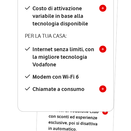
Costo di attivazione
Costo di attivazione
variabile in base alla
variabile in base alla
tecnologia disponibile
tecnologia disponibile
PER LA TUA CASA:
PER LA TUA CASA:
Internet senza limiti, con
la migliore tecnologia
Internet senza limiti, con
la migliore tecnologia
Vodafone
Vodafone
Modem Seven con Wi-Fi 7
Modem con Wi-Fi 6
Chiamate illimitate verso
numeri fissi e mobili
Chiamate a consumo
nazionali
SOLO SE ATTIVI ONLINE:
12 mesi di Vodafone Club
con sconti ed esperienze
esclusive, poi si disattiva
in automatico.