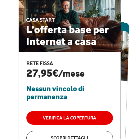
CASA START
ESCLUSIVA ONLINE
L’offerta base per
Internet a casa
CASA PRO
Internet veloce e
RETE FISSA
vantaggi speciali
27,95€
/mese
Nessun vincolo di
RETE FISSA + VODAFONE CLUB
29,95€
/mese
permanenza
Nessun vincolo di
permanenza
VERIFICA LA COPERTURA
VERIFICA LA COPERTURA
SCOPRI DETTAGLI