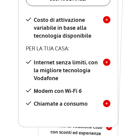
SCOPRI DETTAGLI
Costo di attivazione
Costo di attivazione
variabile in base alla
variabile in base alla
tecnologia disponibile
tecnologia disponibile
PER LA TUA CASA:
PER LA TUA CASA:
Internet senza limiti, con
la migliore tecnologia
Internet senza limiti, con
la migliore tecnologia
Vodafone
Vodafone
Modem Seven con Wi-Fi 7
Modem con Wi-Fi 6
Chiamate illimitate verso
numeri fissi e mobili
Chiamate a consumo
nazionali
SOLO SE ATTIVI ONLINE:
12 mesi di Vodafone Club
con sconti ed esperienze
esclusive, poi si disattiva