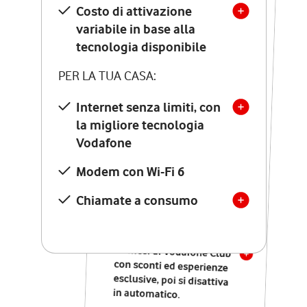
Costo di attivazione
Costo di attivazione
variabile in base alla
variabile in base alla
tecnologia disponibile
tecnologia disponibile
PER LA TUA CASA:
PER LA TUA CASA:
Internet senza limiti, con
la migliore tecnologia
Internet senza limiti, con
la migliore tecnologia
Vodafone
Vodafone
Modem Seven con Wi-Fi 7
Modem con Wi-Fi 6
Chiamate illimitate verso
numeri fissi e mobili
Chiamate a consumo
nazionali
SOLO SE ATTIVI ONLINE:
12 mesi di Vodafone Club
con sconti ed esperienze
esclusive, poi si disattiva
in automatico.