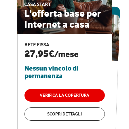
CASA START
ESCLUSIVA ONLINE
L’offerta base per
Internet a casa
CASA PRO
Internet veloce e
RETE FISSA
vantaggi speciali
27,95€
/mese
Nessun vincolo di
RETE FISSA + VODAFONE CLUB
29,95€
/mese
permanenza
Nessun vincolo di
permanenza
VERIFICA LA COPERTURA
VERIFICA LA COPERTURA
SCOPRI DETTAGLI
SCOPRI DETTAGLI