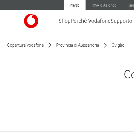
Privati
P.IVA e Aziende
Gra
Shop
Perché Vodafone
Supporto
Copertura Vodafone
Provincia di Alessandria
Oviglio
Co