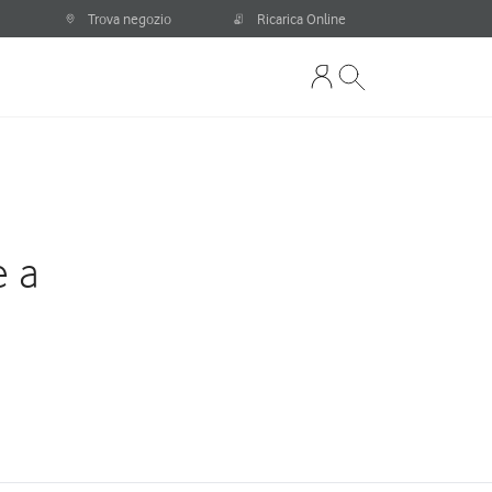
Trova negozio
Ricarica Online
e a