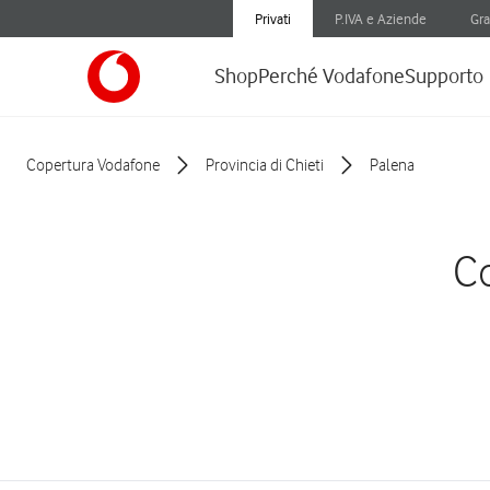
Privati
P.IVA e Aziende
Gra
Shop
Perché Vodafone
Supporto
Copertura Vodafone
Provincia di Chieti
Palena
Co