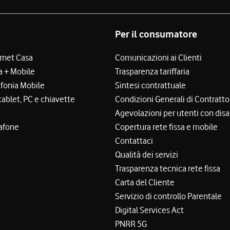
Per il consumatore
ernet Casa
Comunicazioni ai Clienti
a + Mobile
Trasparenza tariffaria
efonia Mobile
Sintesi contrattuale
tablet, PC e chiavette
Condizioni Generali di Contratto
Agevolazioni per utenti con disa
afone
Copertura rete fissa e mobile
Contattaci
Qualità dei servizi
Trasparenza tecnica rete fissa
Carta del Cliente
Servizio di controllo Parentale
Digital Services Act
PNRR 5G