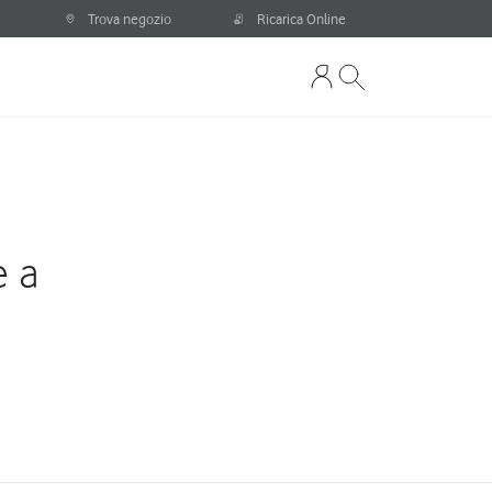
Trova negozio
Ricarica Online
e a