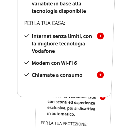
Costo di attivazione
variabile in base alla
variabile in base alla
tecnologia disponibile
tecnologia disponibile
PER LA TUA CASA:
PER LA TUA CASA:
Internet senza limiti, con
la migliore tecnologia
Internet senza limiti, con
la migliore tecnologia
Vodafone
Vodafone
Modem Seven con Wi-Fi 7
Modem con Wi-Fi 6
Chiamate illimitate verso
numeri fissi e mobili
Chiamate a consumo
nazionali
SOLO SE ATTIVI ONLINE:
12 mesi di Vodafone Club
con sconti ed esperienze
esclusive, poi si disattiva
in automatico.
PER LA TUA PROTEZIONE: