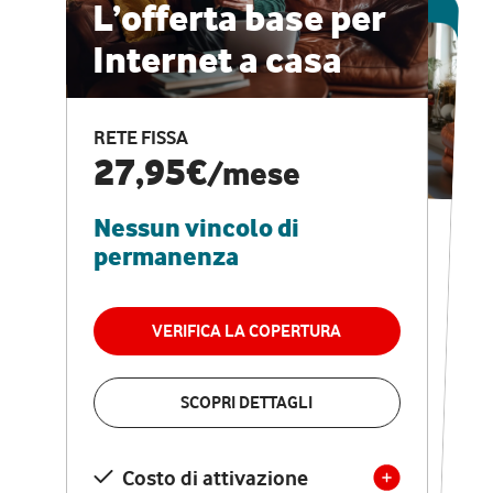
ESCLUSIVA ONLINE
L’offerta base per
Internet a casa
CASA PRO
Internet veloce e
RETE FISSA
vantaggi speciali
27,95€
/mese
Nessun vincolo di
RETE FISSA + VODAFONE CLUB
29,95€
/mese
permanenza
Nessun vincolo di
permanenza
VERIFICA LA COPERTURA
VERIFICA LA COPERTURA
SCOPRI DETTAGLI
SCOPRI DETTAGLI
Costo di attivazione