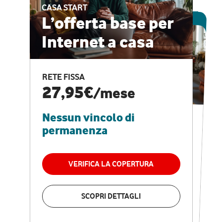
CASA START
ESCLUSIVA ONLINE
L’offerta base per
Internet a casa
CASA PRO
Internet veloce e
RETE FISSA
vantaggi speciali
27,95€
/mese
Nessun vincolo di
RETE FISSA + VODAFONE CLUB
29,95€
/mese
permanenza
Nessun vincolo di
permanenza
VERIFICA LA COPERTURA
VERIFICA LA COPERTURA
SCOPRI DETTAGLI
SCOPRI DETTAGLI