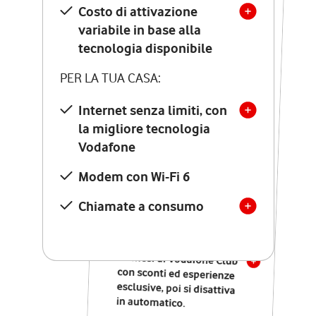
Costo di attivazione
Costo di attivazione
variabile in base alla
variabile in base alla
tecnologia disponibile
tecnologia disponibile
PER LA TUA CASA:
PER LA TUA CASA:
Internet senza limiti, con
la migliore tecnologia
Internet senza limiti, con
la migliore tecnologia
Vodafone
Vodafone
Modem Seven con Wi-Fi 7
Modem con Wi-Fi 6
Chiamate illimitate verso
numeri fissi e mobili
Chiamate a consumo
nazionali
SOLO SE ATTIVI ONLINE:
12 mesi di Vodafone Club
con sconti ed esperienze
esclusive, poi si disattiva
in automatico.