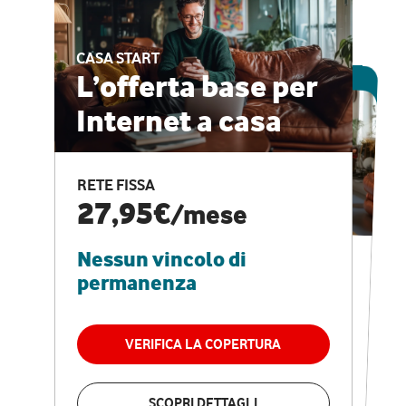
CASA START
ESCLUSIVA ONLINE
L’offerta base per
Internet a casa
CASA PRO
Internet veloce e
RETE FISSA
vantaggi speciali
27,95€
/mese
Nessun vincolo di
RETE FISSA + VODAFONE CLUB
29,95€
/mese
permanenza
Nessun vincolo di
permanenza
VERIFICA LA COPERTURA
VERIFICA LA COPERTURA
SCOPRI DETTAGLI