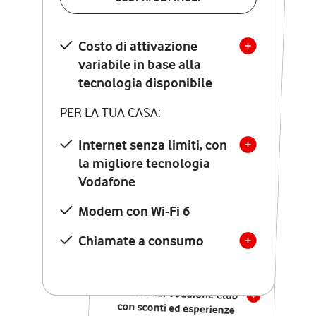
SCOPRI DETTAGLI
Costo di attivazione
Costo di attivazione
variabile in base alla
variabile in base alla
tecnologia disponibile
tecnologia disponibile
PER LA TUA CASA:
PER LA TUA CASA:
Internet senza limiti, con
la migliore tecnologia
Internet senza limiti, con
la migliore tecnologia
Vodafone
Vodafone
Modem Seven con Wi-Fi 7
Modem con Wi-Fi 6
Chiamate illimitate verso
numeri fissi e mobili
Chiamate a consumo
nazionali
SOLO SE ATTIVI ONLINE:
12 mesi di Vodafone Club
con sconti ed esperienze
esclusive, poi si disattiva