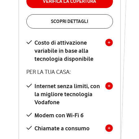
VERIFICA LA COPERTURA
VERIFICA LA COPERTURA
SCOPRI DETTAGLI
SCOPRI DETTAGLI
Costo di attivazione
Costo di attivazione
variabile in base alla
variabile in base alla
tecnologia disponibile
tecnologia disponibile
PER LA TUA CASA:
PER LA TUA CASA:
Internet senza limiti, con
la migliore tecnologia
Internet senza limiti, con
la migliore tecnologia
Vodafone
Vodafone
Modem Seven con Wi-Fi 7
Modem con Wi-Fi 6
Chiamate illimitate verso
numeri fissi e mobili
Chiamate a consumo
nazionali