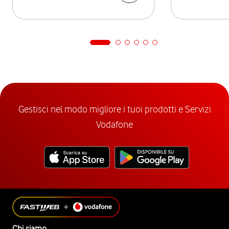
Gestisci nel modo migliore i tuoi prodotti e Servizi
Vodafone
Chi siamo