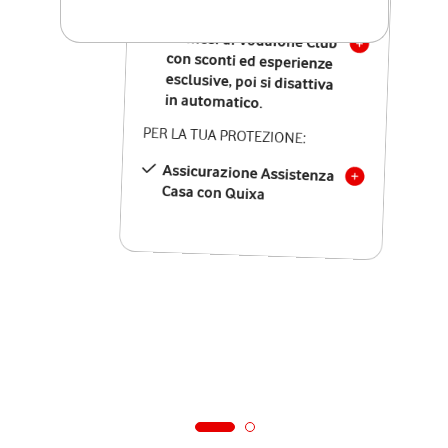
SOLO SE ATTIVI ONLINE:
12 mesi di Vodafone Club
con sconti ed esperienze
esclusive, poi si disattiva
in automatico.
PER LA TUA PROTEZIONE:
Assicurazione Assistenza
Casa con Quixa