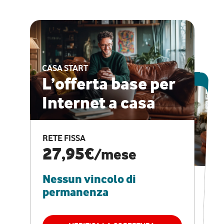
CASA START
ESCLUSIVA ONLINE
L’offerta base per
Internet a casa
CASA PRO
Internet veloce e
RETE FISSA
vantaggi speciali
27,95€
/mese
Nessun vincolo di
RETE FISSA + VODAFONE CLUB
29,95€
/mese
permanenza
Nessun vincolo di
permanenza