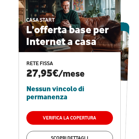
CASA START
ESCLUSIVA ONLINE
L’offerta base per
Internet a casa
CASA PRO
Internet veloce e
RETE FISSA
vantaggi speciali
27,95€
/mese
Nessun vincolo di
RETE FISSA + VODAFONE CLUB
29,95€
/mese
permanenza
Nessun vincolo di
permanenza
VERIFICA LA COPERTURA
VERIFICA LA COPERTURA
SCOPRI DETTAGLI