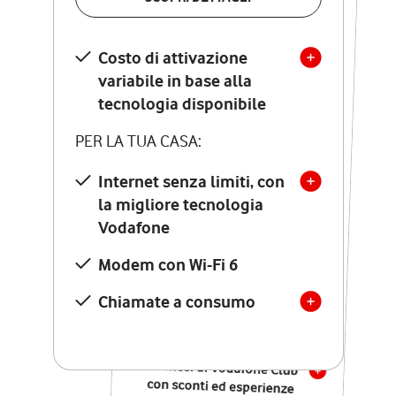
SCOPRI DETTAGLI
Costo di attivazione
Costo di attivazione
variabile in base alla
variabile in base alla
tecnologia disponibile
tecnologia disponibile
PER LA TUA CASA:
PER LA TUA CASA:
Internet senza limiti, con
la migliore tecnologia
Internet senza limiti, con
la migliore tecnologia
Vodafone
Vodafone
Modem Seven con Wi-Fi 7
Modem con Wi-Fi 6
Chiamate illimitate verso
numeri fissi e mobili
Chiamate a consumo
nazionali
SOLO SE ATTIVI ONLINE:
12 mesi di Vodafone Club
con sconti ed esperienze
esclusive, poi si disattiva