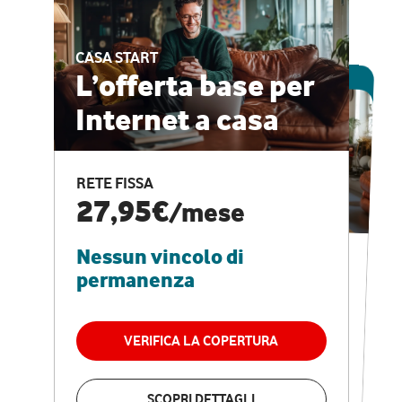
CASA START
ESCLUSIVA ONLINE
L’offerta base per
Internet a casa
CASA PRO
Internet veloce e
RETE FISSA
vantaggi speciali
27,95€
/mese
Nessun vincolo di
RETE FISSA + VODAFONE CLUB
29,95€
/mese
permanenza
Nessun vincolo di
permanenza
VERIFICA LA COPERTURA
VERIFICA LA COPERTURA
SCOPRI DETTAGLI