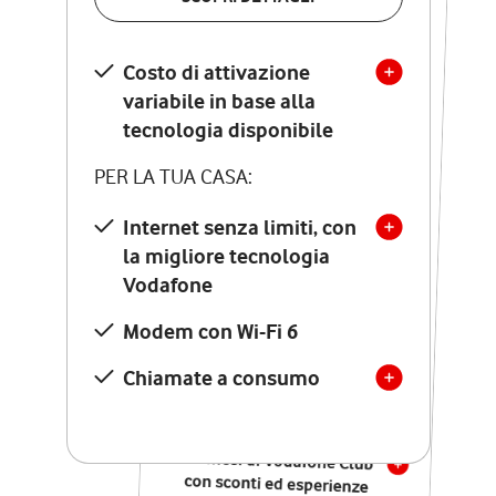
SCOPRI DETTAGLI
Costo di attivazione
Costo di attivazione
variabile in base alla
variabile in base alla
tecnologia disponibile
tecnologia disponibile
PER LA TUA CASA:
PER LA TUA CASA:
Internet senza limiti, con
la migliore tecnologia
Internet senza limiti, con
la migliore tecnologia
Vodafone
Vodafone
Modem Seven con Wi-Fi 7
Modem con Wi-Fi 6
Chiamate illimitate verso
numeri fissi e mobili
Chiamate a consumo
nazionali
SOLO SE ATTIVI ONLINE:
12 mesi di Vodafone Club
con sconti ed esperienze
esclusive, poi si disattiva