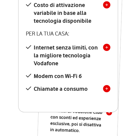
Costo di attivazione
Costo di attivazione
variabile in base alla
variabile in base alla
tecnologia disponibile
tecnologia disponibile
PER LA TUA CASA:
PER LA TUA CASA:
Internet senza limiti, con
la migliore tecnologia
Internet senza limiti, con
la migliore tecnologia
Vodafone
Vodafone
Modem Seven con Wi-Fi 7
Modem con Wi-Fi 6
Chiamate illimitate verso
numeri fissi e mobili
Chiamate a consumo
nazionali
SOLO SE ATTIVI ONLINE:
12 mesi di Vodafone Club
con sconti ed esperienze
esclusive, poi si disattiva
in automatico.