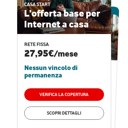
CASA START
ESCLUSIVA ONLINE
L’offerta base per
Internet a casa
CASA PRO
Internet veloce e
RETE FISSA
vantaggi speciali
27,95€
/mese
Nessun vincolo di
RETE FISSA + VODAFONE CLUB
29,95€
/mese
permanenza
Nessun vincolo di
permanenza
VERIFICA LA COPERTURA
VERIFICA LA COPERTURA
SCOPRI DETTAGLI
SCOPRI DETTAGLI