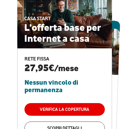
CASA START
ESCLUSIVA ONLINE
L’offerta base per
Internet a casa
CASA PRO
Internet veloce e
RETE FISSA
vantaggi speciali
27,95€
/mese
Nessun vincolo di
RETE FISSA + VODAFONE CLUB
29,95€
/mese
permanenza
Nessun vincolo di
permanenza
VERIFICA LA COPERTURA
VERIFICA LA COPERTURA
SCOPRI DETTAGLI