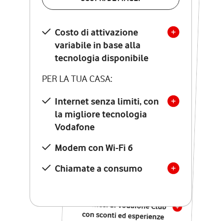
SCOPRI DETTAGLI
Costo di attivazione
Costo di attivazione
variabile in base alla
variabile in base alla
tecnologia disponibile
tecnologia disponibile
PER LA TUA CASA:
PER LA TUA CASA:
Internet senza limiti, con
la migliore tecnologia
Internet senza limiti, con
la migliore tecnologia
Vodafone
Vodafone
Modem Seven con Wi-Fi 7
Modem con Wi-Fi 6
Chiamate illimitate verso
numeri fissi e mobili
Chiamate a consumo
nazionali
SOLO SE ATTIVI ONLINE:
12 mesi di Vodafone Club
con sconti ed esperienze
esclusive, poi si disattiva