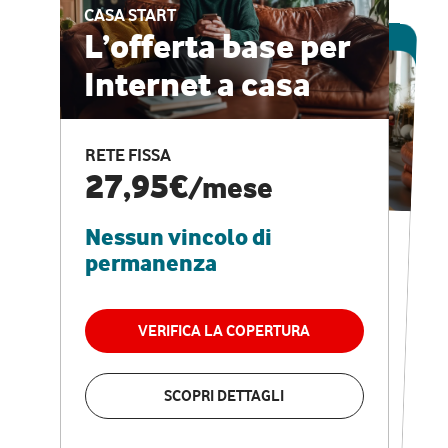
CASA START
ESCLUSIVA ONLINE
L’offerta base per
Internet a casa
CASA PRO
Internet veloce e
RETE FISSA
vantaggi speciali
27,95€
/mese
Nessun vincolo di
RETE FISSA + VODAFONE CLUB
29,95€
/mese
permanenza
Nessun vincolo di
permanenza
VERIFICA LA COPERTURA
VERIFICA LA COPERTURA
SCOPRI DETTAGLI
SCOPRI DETTAGLI