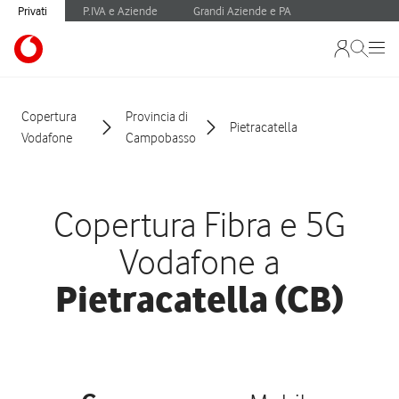
Privati
P.IVA e Aziende
Grandi Aziende e PA
Copertura
Provincia di
Pietracatella
Vodafone
Campobasso
Copertura Fibra e 5G
Vodafone a
Pietracatella (CB)