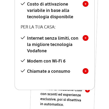
Costo di attivazione
Costo di attivazione
variabile in base alla
variabile in base alla
tecnologia disponibile
tecnologia disponibile
PER LA TUA CASA:
PER LA TUA CASA:
Internet senza limiti, con
la migliore tecnologia
Internet senza limiti, con
la migliore tecnologia
Vodafone
Vodafone
Modem Seven con Wi-Fi 7
Modem con Wi-Fi 6
Chiamate illimitate verso
numeri fissi e mobili
Chiamate a consumo
nazionali
SOLO SE ATTIVI ONLINE:
12 mesi di Vodafone Club
con sconti ed esperienze
esclusive, poi si disattiva
in automatico.