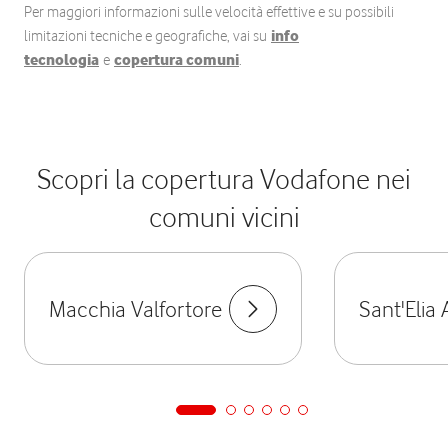
Per maggiori informazioni sulle velocità effettive e su possibili
limitazioni tecniche e geografiche, vai su
info
tecnologia
e
copertura comuni
.
Scopri la copertura Vodafone nei
comuni vicini
Macchia Valfortore
Sant'Elia 