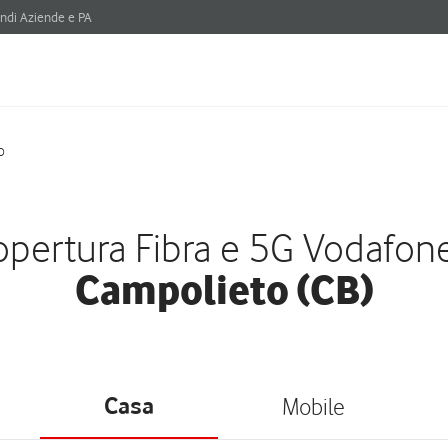
ndi Aziende e PA
o
pertura Fibra e 5G Vodafon
Campolieto (CB)
Casa
Mobile