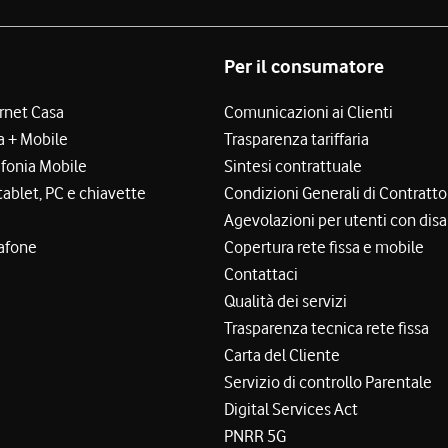
Per il consumatore
ernet Casa
Comunicazioni ai Clienti
a + Mobile
Trasparenza tariffaria
efonia Mobile
Sintesi contrattuale
tablet, PC e chiavette
Condizioni Generali di Contratto
Agevolazioni per utenti con disa
afone
Copertura rete fissa e mobile
Contattaci
Qualità dei servizi
Trasparenza tecnica rete fissa
Carta del Cliente
Servizio di controllo Parentale
Digital Services Act
PNRR 5G