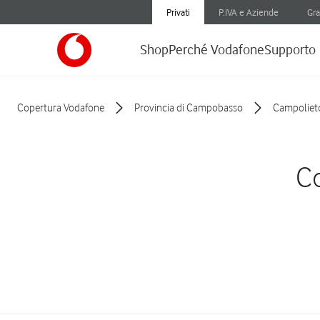
Privati
P.IVA e Aziende
Gra
Shop
Perché Vodafone
Supporto
Copertura Vodafone
Provincia di Campobasso
Campoliet
Co