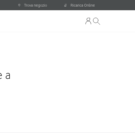
Trova negozio
Ricarica Online
e a