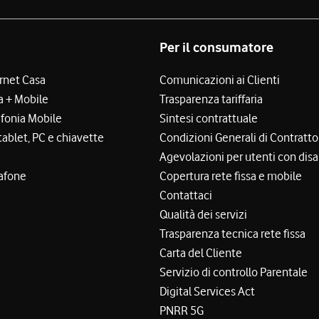
Per il consumatore
ernet Casa
Comunicazioni ai Clienti
a + Mobile
Trasparenza tariffaria
efonia Mobile
Sintesi contrattuale
tablet, PC e chiavette
Condizioni Generali di Contratto
Agevolazioni per utenti con disa
afone
Copertura rete fissa e mobile
Contattaci
Qualità dei servizi
Trasparenza tecnica rete fissa
Carta del Cliente
Servizio di controllo Parentale
Digital Services Act
PNRR 5G