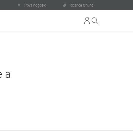
Trova negozio
Ricarica Online
e a