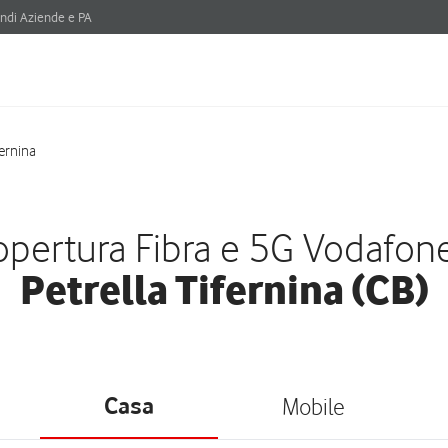
ndi Aziende e PA
fernina
pertura Fibra e 5G Vodafon
Petrella Tifernina (CB)
Casa
Mobile