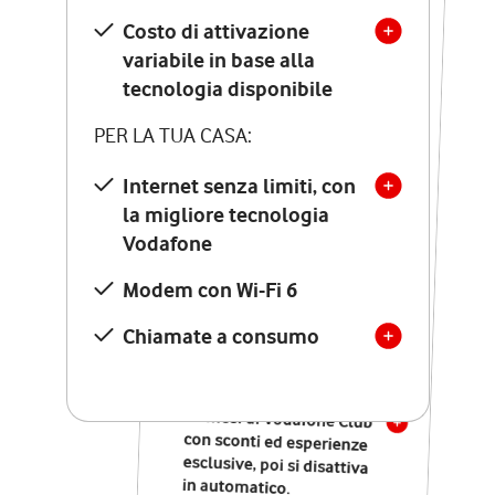
Costo di attivazione
Costo di attivazione
variabile in base alla
variabile in base alla
tecnologia disponibile
tecnologia disponibile
PER LA TUA CASA:
PER LA TUA CASA:
Internet senza limiti, con
la migliore tecnologia
Internet senza limiti, con
la migliore tecnologia
Vodafone
Vodafone
Modem Seven con Wi-Fi 7
Modem con Wi-Fi 6
Chiamate illimitate verso
numeri fissi e mobili
Chiamate a consumo
nazionali
SOLO SE ATTIVI ONLINE:
12 mesi di Vodafone Club
con sconti ed esperienze
esclusive, poi si disattiva
in automatico.