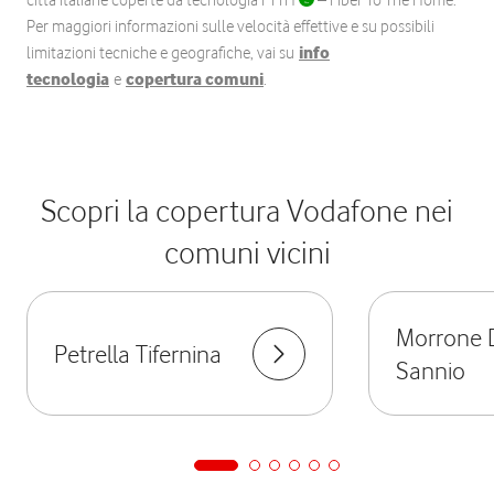
città italiane coperte da tecnologia FTTH
– Fiber To The Home.
Per maggiori informazioni sulle velocità effettive e su possibili
limitazioni tecniche e geografiche, vai su
info
tecnologia
e
copertura comuni
.
Scopri la copertura Vodafone nei
comuni vicini
Morrone 
Petrella Tifernina
Sannio