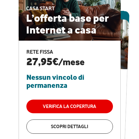
CASA START
ESCLUSIVA ONLINE
L’offerta base per
Internet a casa
CASA PRO
Internet veloce e
RETE FISSA
vantaggi speciali
27,95€
/mese
Nessun vincolo di
RETE FISSA + VODAFONE CLUB
29,95€
/mese
permanenza
Nessun vincolo di
permanenza
VERIFICA LA COPERTURA
VERIFICA LA COPERTURA
SCOPRI DETTAGLI
SCOPRI DETTAGLI