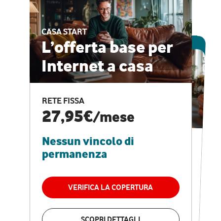
CASA START
ESCLUSIVA ONLINE
L’offerta base per
Internet a casa
CASA PRO
Internet veloce e
RETE FISSA
vantaggi speciali
27,95€
/mese
Nessun vincolo di
RETE FISSA + VODAFONE CLUB
29,95€
/mese
permanenza
Nessun vincolo di
permanenza
VERIFICA LA COPERTURA
VERIFICA LA COPERTURA
SCOPRI DETTAGLI