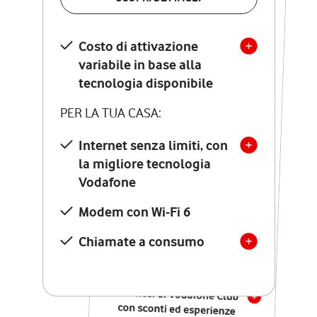
SCOPRI DETTAGLI
Costo di attivazione
Costo di attivazione
variabile in base alla
variabile in base alla
tecnologia disponibile
tecnologia disponibile
PER LA TUA CASA:
PER LA TUA CASA:
Internet senza limiti, con
la migliore tecnologia
Internet senza limiti, con
la migliore tecnologia
Vodafone
Vodafone
Modem Seven con Wi-Fi 7
Modem con Wi-Fi 6
Chiamate illimitate verso
numeri fissi e mobili
Chiamate a consumo
nazionali
SOLO SE ATTIVI ONLINE:
12 mesi di Vodafone Club
con sconti ed esperienze
esclusive, poi si disattiva