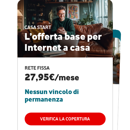
CASA START
ESCLUSIVA ONLINE
L’offerta base per
Internet a casa
CASA PRO
Internet veloce e
RETE FISSA
vantaggi speciali
27,95€
/mese
Nessun vincolo di
RETE FISSA + VODAFONE CLUB
29,95€
/mese
permanenza
Nessun vincolo di
permanenza
VERIFICA LA COPERTURA