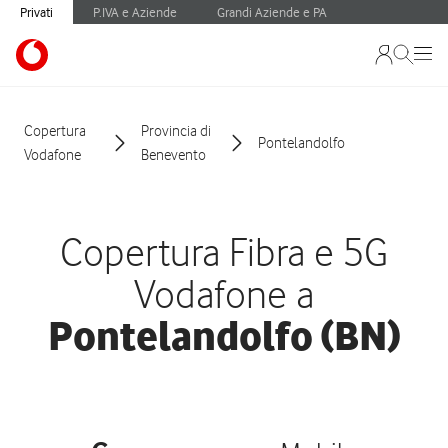
Privati
P.IVA e Aziende
Grandi Aziende e PA
Copertura
Provincia di
Pontelandolfo
Vodafone
Benevento
Copertura Fibra e 5G
Vodafone a
Pontelandolfo (BN)