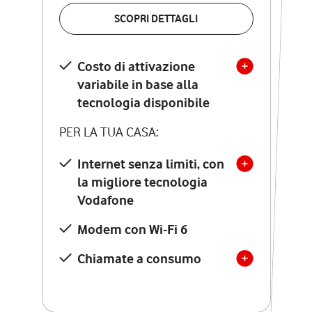
VERIFICA LA COPERTURA
SCOPRI DETTAGLI
SCOPRI DETTAGLI
Costo di attivazione
Costo di attivazione
variabile in base alla
variabile in base alla
tecnologia disponibile
tecnologia disponibile
PER LA TUA CASA:
PER LA TUA CASA:
Internet senza limiti, con
la migliore tecnologia
Internet senza limiti, con
la migliore tecnologia
Vodafone
Vodafone
Modem Seven con Wi-Fi 7
Modem con Wi-Fi 6
Chiamate illimitate verso
numeri fissi e mobili
Chiamate a consumo
nazionali
SOLO SE ATTIVI ONLINE:
12 mesi di Vodafone Club
con sconti ed esperienze
esclusive, poi si disattiva