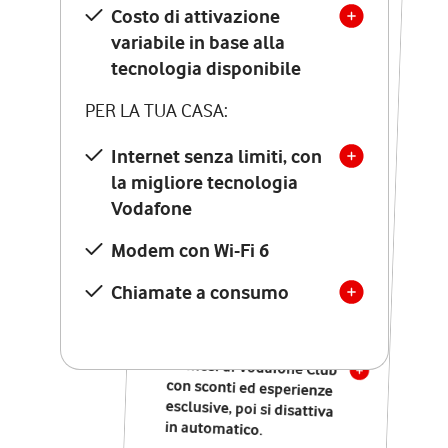
Costo di attivazione
Costo di attivazione
variabile in base alla
variabile in base alla
tecnologia disponibile
tecnologia disponibile
PER LA TUA CASA:
PER LA TUA CASA:
Internet senza limiti, con
la migliore tecnologia
Internet senza limiti, con
la migliore tecnologia
Vodafone
Vodafone
Modem Seven con Wi-Fi 7
Modem con Wi-Fi 6
Chiamate illimitate verso
numeri fissi e mobili
Chiamate a consumo
nazionali
SOLO SE ATTIVI ONLINE:
12 mesi di Vodafone Club
con sconti ed esperienze
esclusive, poi si disattiva
in automatico.