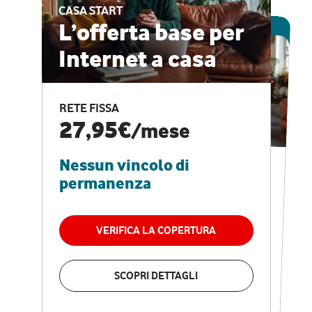
CASA START
ESCLUSIVA ONLINE
L’offerta base per
Internet a casa
CASA PRO
Internet veloce e
RETE FISSA
vantaggi speciali
27,95€
/mese
Nessun vincolo di
RETE FISSA + VODAFONE CLUB
29,95€
/mese
permanenza
Nessun vincolo di
permanenza
VERIFICA LA COPERTURA
VERIFICA LA COPERTURA
SCOPRI DETTAGLI
SCOPRI DETTAGLI