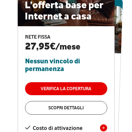
ESCLUSIVA ONLINE
L’offerta base per
Internet a casa
CASA PRO
Internet veloce e
RETE FISSA
vantaggi speciali
27,95€
/mese
Nessun vincolo di
RETE FISSA + VODAFONE CLUB
29,95€
/mese
permanenza
Nessun vincolo di
permanenza
VERIFICA LA COPERTURA
VERIFICA LA COPERTURA
SCOPRI DETTAGLI
SCOPRI DETTAGLI
Costo di attivazione