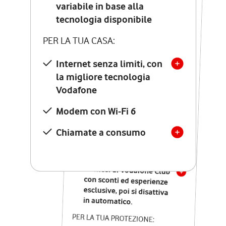
Costo di attivazione
variabile in base alla
variabile in base alla
tecnologia disponibile
tecnologia disponibile
PER LA TUA CASA:
PER LA TUA CASA:
Internet senza limiti, con
la migliore tecnologia
Internet senza limiti, con
la migliore tecnologia
Vodafone
Vodafone
Modem Seven con Wi-Fi 7
Modem con Wi-Fi 6
Chiamate illimitate verso
numeri fissi e mobili
Chiamate a consumo
nazionali
SOLO SE ATTIVI ONLINE:
12 mesi di Vodafone Club
con sconti ed esperienze
esclusive, poi si disattiva
in automatico.
PER LA TUA PROTEZIONE: