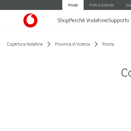
Privati
P.IVA e Aziende
Gra
Shop
Perché Vodafone
Supporto
Copertura Vodafone
Provincia di Vicenza
Posina
Co