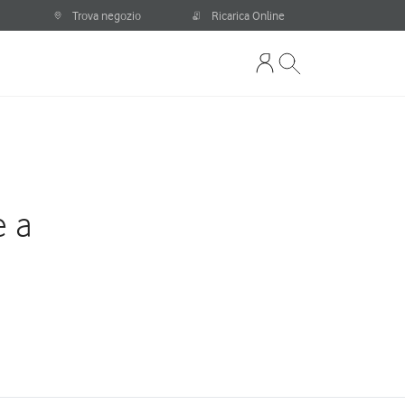
Trova negozio
Ricarica Online
e a