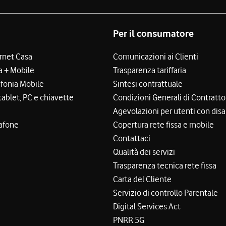
Per il consumatore
ernet Casa
Comunicazioni ai Clienti
a + Mobile
Trasparenza tariffaria
efonia Mobile
Sintesi contrattuale
tablet, PC e chiavette
Condizioni Generali di Contratto
Agevolazioni per utenti con disa
afone
Copertura rete fissa e mobile
Contattaci
Qualità dei servizi
Trasparenza tecnica rete fissa
Carta del Cliente
Servizio di controllo Parentale
Digital Services Act
PNRR 5G