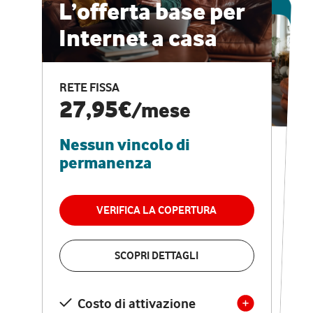
ESCLUSIVA ONLINE
L’offerta base per
Internet a casa
CASA PRO
Internet veloce e
RETE FISSA
vantaggi speciali
27,95€
/mese
Nessun vincolo di
RETE FISSA + VODAFONE CLUB
29,95€
/mese
permanenza
Nessun vincolo di
permanenza
VERIFICA LA COPERTURA
VERIFICA LA COPERTURA
SCOPRI DETTAGLI
SCOPRI DETTAGLI
Costo di attivazione