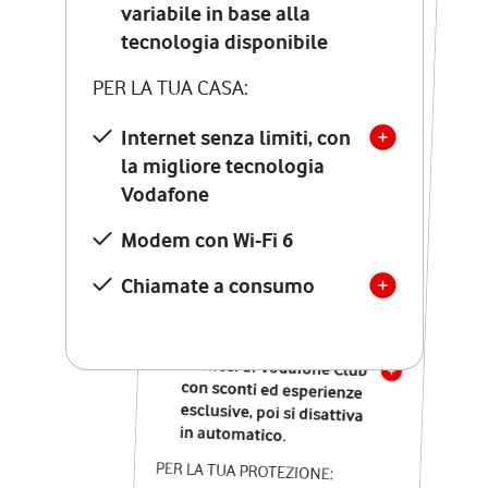
Costo di attivazione
variabile in base alla
variabile in base alla
tecnologia disponibile
tecnologia disponibile
PER LA TUA CASA:
PER LA TUA CASA:
Internet senza limiti, con
la migliore tecnologia
Internet senza limiti, con
la migliore tecnologia
Vodafone
Vodafone
Modem Seven con Wi-Fi 7
Modem con Wi-Fi 6
Chiamate illimitate verso
numeri fissi e mobili
Chiamate a consumo
nazionali
SOLO SE ATTIVI ONLINE:
12 mesi di Vodafone Club
con sconti ed esperienze
esclusive, poi si disattiva
in automatico.
PER LA TUA PROTEZIONE: