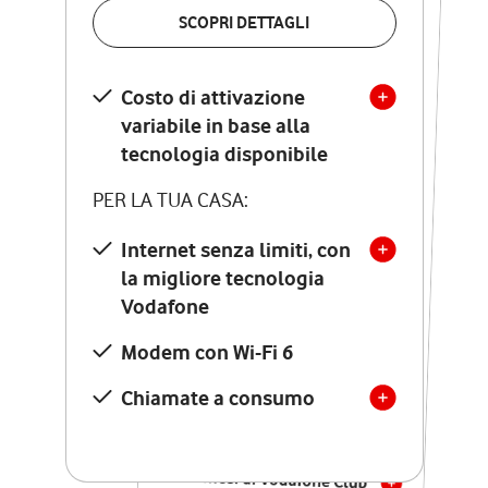
VERIFICA LA COPERTURA
SCOPRI DETTAGLI
SCOPRI DETTAGLI
Costo di attivazione
Costo di attivazione
variabile in base alla
variabile in base alla
tecnologia disponibile
tecnologia disponibile
PER LA TUA CASA:
PER LA TUA CASA:
Internet senza limiti, con
la migliore tecnologia
Internet senza limiti, con
la migliore tecnologia
Vodafone
Vodafone
Modem Seven con Wi-Fi 7
Modem con Wi-Fi 6
Chiamate illimitate verso
numeri fissi e mobili
Chiamate a consumo
nazionali
SOLO SE ATTIVI ONLINE:
12 mesi di Vodafone Club
con sconti ed esperienze
esclusive, poi si disattiva