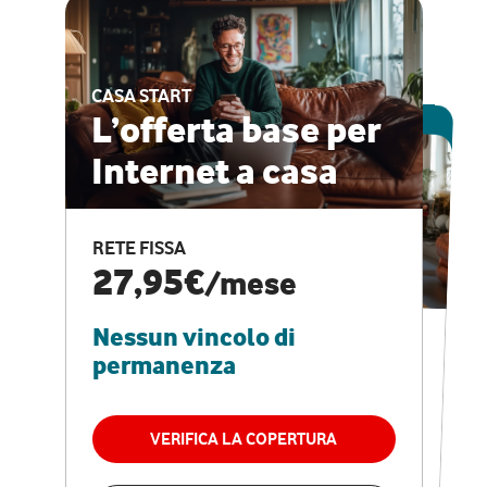
CASA START
ESCLUSIVA ONLINE
L’offerta base per
Internet a casa
CASA PRO
Internet veloce e
RETE FISSA
vantaggi speciali
27,95€
/mese
Nessun vincolo di
RETE FISSA + VODAFONE CLUB
29,95€
/mese
permanenza
Nessun vincolo di
permanenza
VERIFICA LA COPERTURA