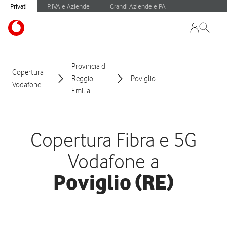
Privati
P.IVA e Aziende
Grandi Aziende e PA
Provincia di
Copertura
Reggio
Poviglio
Vodafone
Emilia
Copertura Fibra e 5G
Vodafone a
Poviglio (RE)