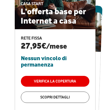
CASA START
ESCLUSIVA ONLINE
L’offerta base per
Internet a casa
CASA PRO
Internet veloce e
RETE FISSA
vantaggi speciali
27,95€
/mese
Nessun vincolo di
RETE FISSA + VODAFONE CLUB
29,95€
/mese
permanenza
Nessun vincolo di
permanenza
VERIFICA LA COPERTURA
VERIFICA LA COPERTURA
SCOPRI DETTAGLI
SCOPRI DETTAGLI