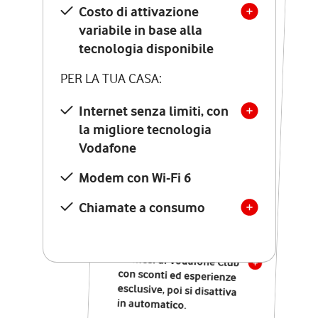
Costo di attivazione
Costo di attivazione
variabile in base alla
variabile in base alla
tecnologia disponibile
tecnologia disponibile
PER LA TUA CASA:
PER LA TUA CASA:
Internet senza limiti, con
la migliore tecnologia
Internet senza limiti, con
la migliore tecnologia
Vodafone
Vodafone
Modem Seven con Wi-Fi 7
Modem con Wi-Fi 6
Chiamate illimitate verso
numeri fissi e mobili
Chiamate a consumo
nazionali
SOLO SE ATTIVI ONLINE:
12 mesi di Vodafone Club
con sconti ed esperienze
esclusive, poi si disattiva
in automatico.