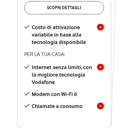
VERIFICA LA COPERTURA
SCOPRI DETTAGLI
SCOPRI DETTAGLI
Costo di attivazione
Costo di attivazione
variabile in base alla
variabile in base alla
tecnologia disponibile
tecnologia disponibile
PER LA TUA CASA:
PER LA TUA CASA:
Internet senza limiti, con
la migliore tecnologia
Internet senza limiti, con
la migliore tecnologia
Vodafone
Vodafone
Modem Seven con Wi-Fi 7
Modem con Wi-Fi 6
Chiamate illimitate verso
numeri fissi e mobili
Chiamate a consumo
nazionali
SOLO SE ATTIVI ONLINE:
12 mesi di Vodafone Club
con sconti ed esperienze
esclusive, poi si disattiva