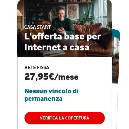
CASA START
ESCLUSIVA ONLINE
L’offerta base per
Internet a casa
CASA PRO
Internet veloce e
RETE FISSA
vantaggi speciali
27,95€
/mese
Nessun vincolo di
RETE FISSA + VODAFONE CLUB
29,95€
/mese
permanenza
Nessun vincolo di
permanenza
VERIFICA LA COPERTURA