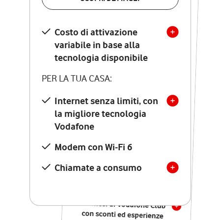
SCOPRI DETTAGLI
Costo di attivazione
Costo di attivazione
variabile in base alla
variabile in base alla
tecnologia disponibile
tecnologia disponibile
PER LA TUA CASA:
PER LA TUA CASA:
Internet senza limiti, con
la migliore tecnologia
Internet senza limiti, con
la migliore tecnologia
Vodafone
Vodafone
Modem Seven con Wi-Fi 7
Modem con Wi-Fi 6
Chiamate illimitate verso
numeri fissi e mobili
Chiamate a consumo
nazionali
SOLO SE ATTIVI ONLINE:
12 mesi di Vodafone Club
con sconti ed esperienze
esclusive, poi si disattiva