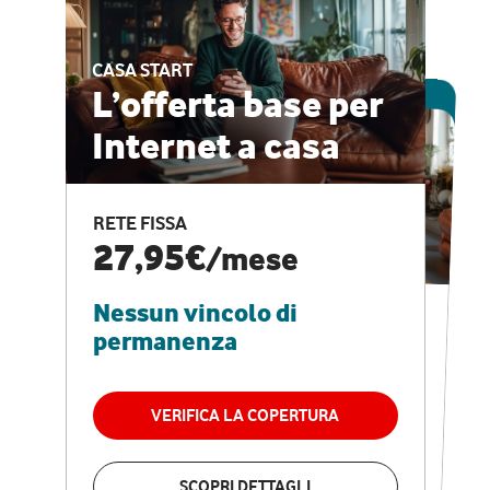
CASA START
ESCLUSIVA ONLINE
L’offerta base per
Internet a casa
CASA PRO
Internet veloce e
RETE FISSA
vantaggi speciali
27,95€
/mese
Nessun vincolo di
RETE FISSA + VODAFONE CLUB
29,95€
/mese
permanenza
Nessun vincolo di
permanenza
VERIFICA LA COPERTURA
VERIFICA LA COPERTURA
SCOPRI DETTAGLI