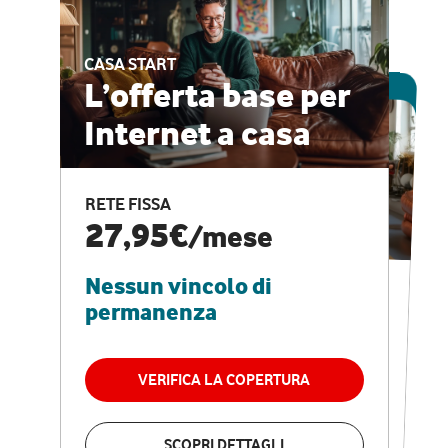
CASA START
ESCLUSIVA ONLINE
L’offerta base per
Internet a casa
CASA PRO
Internet veloce e
RETE FISSA
vantaggi speciali
27,95€
/mese
Nessun vincolo di
RETE FISSA + VODAFONE CLUB
29,95€
/mese
permanenza
Nessun vincolo di
permanenza
VERIFICA LA COPERTURA
VERIFICA LA COPERTURA
SCOPRI DETTAGLI