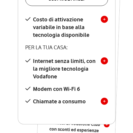
SCOPRI DETTAGLI
Costo di attivazione
Costo di attivazione
variabile in base alla
variabile in base alla
tecnologia disponibile
tecnologia disponibile
PER LA TUA CASA:
PER LA TUA CASA:
Internet senza limiti, con
la migliore tecnologia
Internet senza limiti, con
la migliore tecnologia
Vodafone
Vodafone
Modem Seven con Wi-Fi 7
Modem con Wi-Fi 6
Chiamate illimitate verso
numeri fissi e mobili
Chiamate a consumo
nazionali
SOLO SE ATTIVI ONLINE:
12 mesi di Vodafone Club
con sconti ed esperienze
esclusive, poi si disattiva