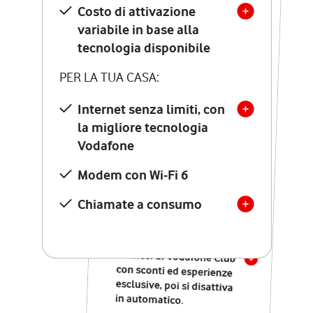
Costo di attivazione
Costo di attivazione
variabile in base alla
variabile in base alla
tecnologia disponibile
tecnologia disponibile
PER LA TUA CASA:
PER LA TUA CASA:
Internet senza limiti, con
la migliore tecnologia
Internet senza limiti, con
la migliore tecnologia
Vodafone
Vodafone
Modem Seven con Wi-Fi 7
Modem con Wi-Fi 6
Chiamate illimitate verso
numeri fissi e mobili
Chiamate a consumo
nazionali
SOLO SE ATTIVI ONLINE:
12 mesi di Vodafone Club
con sconti ed esperienze
esclusive, poi si disattiva
in automatico.