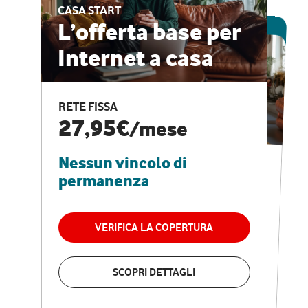
CASA START
ESCLUSIVA ONLINE
L’offerta base per
Internet a casa
CASA PRO
Internet veloce e
RETE FISSA
vantaggi speciali
27,95€
/mese
Nessun vincolo di
RETE FISSA + VODAFONE CLUB
29,95€
/mese
permanenza
Nessun vincolo di
permanenza
VERIFICA LA COPERTURA
VERIFICA LA COPERTURA
SCOPRI DETTAGLI
SCOPRI DETTAGLI