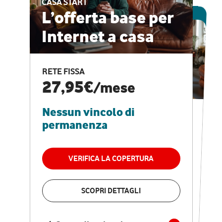
CASA START
ESCLUSIVA ONLINE
L’offerta base per
Internet a casa
CASA PRO
Internet veloce e
RETE FISSA
vantaggi speciali
27,95€
/mese
Nessun vincolo di
RETE FISSA + VODAFONE CLUB
29,95€
/mese
permanenza
Nessun vincolo di
permanenza
VERIFICA LA COPERTURA
VERIFICA LA COPERTURA
SCOPRI DETTAGLI
SCOPRI DETTAGLI