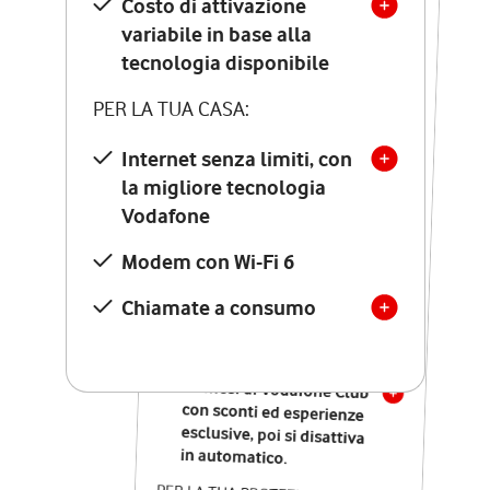
Costo di attivazione
Costo di attivazione
variabile in base alla
variabile in base alla
tecnologia disponibile
tecnologia disponibile
PER LA TUA CASA:
PER LA TUA CASA:
Internet senza limiti, con
la migliore tecnologia
Internet senza limiti, con
la migliore tecnologia
Vodafone
Vodafone
Modem Seven con Wi-Fi 7
Modem con Wi-Fi 6
Chiamate illimitate verso
numeri fissi e mobili
Chiamate a consumo
nazionali
SOLO SE ATTIVI ONLINE:
12 mesi di Vodafone Club
con sconti ed esperienze
esclusive, poi si disattiva
in automatico.