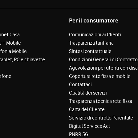
Per il consumatore
ernet Casa
Comunicazioni ai Clienti
a + Mobile
Trasparenza tariffaria
efonia Mobile
Sintesi contrattuale
tablet, PC e chiavette
Condizioni Generali di Contratto
Agevolazioni per utenti con disa
afone
Copertura rete fissa e mobile
Contattaci
Qualità dei servizi
Trasparenza tecnica rete fissa
Carta del Cliente
Servizio di controllo Parentale
Digital Services Act
PNRR 5G