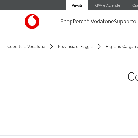
Privati
P.IVA e Aziende
Gra
Shop
Perché Vodafone
Supporto
Copertura Vodafone
Provincia di Foggia
Rignano Gargani
Co