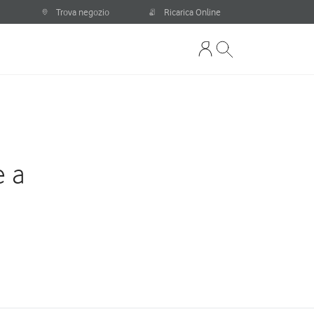
Trova negozio
Ricarica Online
e a