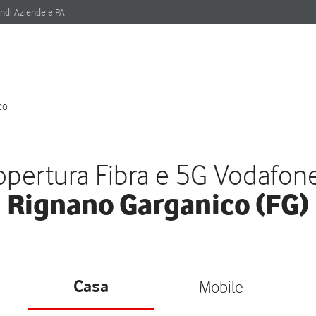
ndi Aziende e PA
co
pertura Fibra e 5G Vodafon
Rignano Garganico (FG)
Casa
Mobile