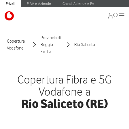
Privati
P.IVA e Aziende
Grandi Aziende e PA
Provincia di
Copertura
Reggio
Rio Saliceto
Vodafone
Emilia
Copertura Fibra e 5G
Vodafone a
Rio Saliceto (RE)