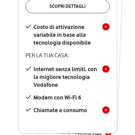
VERIFICA LA COPERTURA
SCOPRI DETTAGLI
SCOPRI DETTAGLI
Costo di attivazione
Costo di attivazione
variabile in base alla
variabile in base alla
tecnologia disponibile
tecnologia disponibile
PER LA TUA CASA:
PER LA TUA CASA:
Internet senza limiti, con
la migliore tecnologia
Internet senza limiti, con
la migliore tecnologia
Vodafone
Vodafone
Modem Seven con Wi-Fi 7
Modem con Wi-Fi 6
Chiamate illimitate verso
numeri fissi e mobili
Chiamate a consumo
nazionali
SOLO SE ATTIVI ONLINE:
12 mesi di Vodafone Club
con sconti ed esperienze
esclusive, poi si disattiva