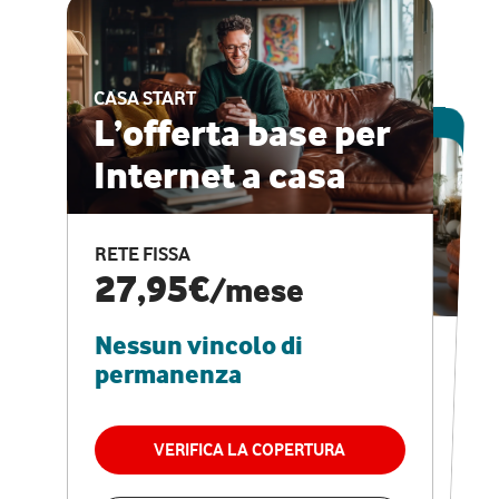
CASA START
ESCLUSIVA ONLINE
L’offerta base per
Internet a casa
CASA PRO
Internet veloce e
RETE FISSA
vantaggi speciali
27,95€
/mese
Nessun vincolo di
RETE FISSA + VODAFONE CLUB
29,95€
/mese
permanenza
Nessun vincolo di
permanenza
VERIFICA LA COPERTURA