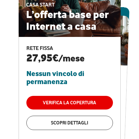
CASA START
ESCLUSIVA ONLINE
L’offerta base per
Internet a casa
CASA PRO
Internet veloce e
RETE FISSA
vantaggi speciali
27,95€
/mese
Nessun vincolo di
RETE FISSA + VODAFONE CLUB
29,95€
/mese
permanenza
Nessun vincolo di
permanenza
VERIFICA LA COPERTURA
VERIFICA LA COPERTURA
SCOPRI DETTAGLI
SCOPRI DETTAGLI