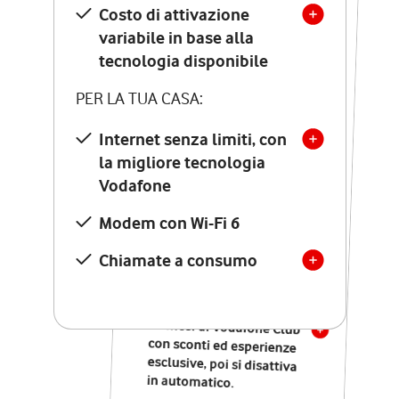
Costo di attivazione
Costo di attivazione
variabile in base alla
variabile in base alla
tecnologia disponibile
tecnologia disponibile
PER LA TUA CASA:
PER LA TUA CASA:
Internet senza limiti, con
la migliore tecnologia
Internet senza limiti, con
la migliore tecnologia
Vodafone
Vodafone
Modem Seven con Wi-Fi 7
Modem con Wi-Fi 6
Chiamate illimitate verso
numeri fissi e mobili
Chiamate a consumo
nazionali
SOLO SE ATTIVI ONLINE:
12 mesi di Vodafone Club
con sconti ed esperienze
esclusive, poi si disattiva
in automatico.