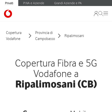
Privati
P.IVA e Aziende
Grandi Aziende e PA
Copertura
Provincia di
Ripalimosani
Vodafone
Campobasso
Copertura Fibra e 5G
Vodafone a
Ripalimosani (CB)