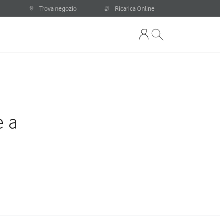
Trova negozio
Ricarica Online
e a