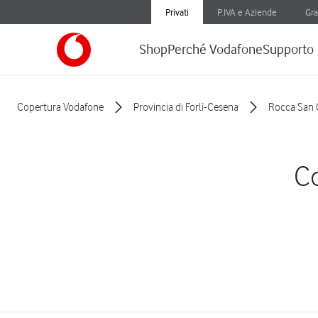
Privati
P.IVA e Aziende
Gra
Shop
Perché Vodafone
Supporto
Copertura Vodafone
Provincia di Forlì-Cesena
Rocca San 
Co