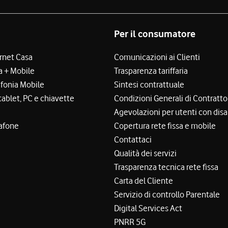
Per il consumatore
ernet Casa
Comunicazioni ai Clienti
a + Mobile
Trasparenza tariffaria
efonia Mobile
Sintesi contrattuale
tablet, PC e chiavette
Condizioni Generali di Contratto
Agevolazioni per utenti con disa
afone
Copertura rete fissa e mobile
Contattaci
Qualità dei servizi
Trasparenza tecnica rete fissa
Carta del Cliente
Servizio di controllo Parentale
Digital Services Act
PNRR 5G