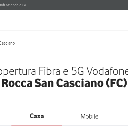
ndi Aziende e PA
Casciano
pertura Fibra e 5G Vodafon
Rocca San Casciano (FC)
Casa
Mobile