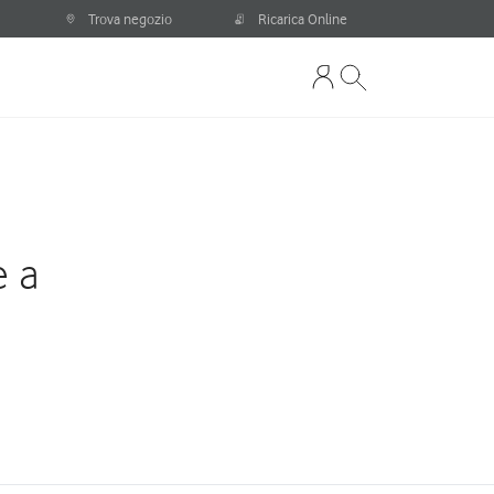
Trova negozio
Ricarica Online
e a