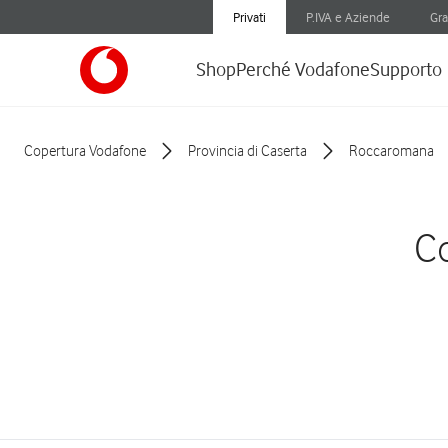
Privati
P.IVA e Aziende
Gra
Shop
Perché Vodafone
Supporto
Copertura Vodafone
Provincia di Caserta
Roccaromana
Co