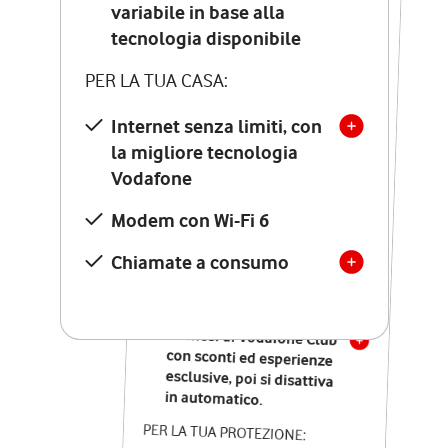
Costo di attivazione
variabile in base alla
variabile in base alla
tecnologia disponibile
tecnologia disponibile
PER LA TUA CASA:
PER LA TUA CASA:
Internet senza limiti, con
la migliore tecnologia
Internet senza limiti, con
la migliore tecnologia
Vodafone
Vodafone
Modem Seven con Wi-Fi 7
Modem con Wi-Fi 6
Chiamate illimitate verso
numeri fissi e mobili
Chiamate a consumo
nazionali
SOLO SE ATTIVI ONLINE:
12 mesi di Vodafone Club
con sconti ed esperienze
esclusive, poi si disattiva
in automatico.
PER LA TUA PROTEZIONE: