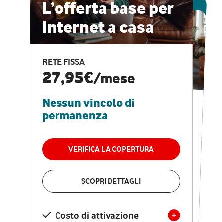
ESCLUSIVA ONLINE
L’offerta base per
Internet a casa
CASA PRO
Internet veloce e
RETE FISSA
vantaggi speciali
27,95€
/mese
Nessun vincolo di
RETE FISSA + VODAFONE CLUB
29,95€
/mese
permanenza
Nessun vincolo di
permanenza
VERIFICA LA COPERTURA
VERIFICA LA COPERTURA
SCOPRI DETTAGLI
SCOPRI DETTAGLI
Costo di attivazione