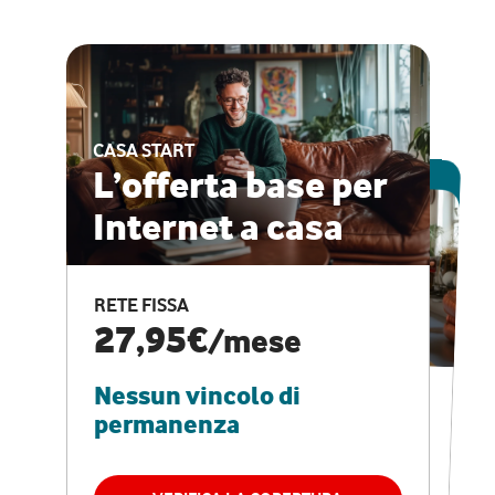
CASA START
ESCLUSIVA ONLINE
L’offerta base per
Internet a casa
CASA PRO
Internet veloce e
RETE FISSA
vantaggi speciali
27,95€
/mese
Nessun vincolo di
RETE FISSA + VODAFONE CLUB
29,95€
/mese
permanenza
Nessun vincolo di
permanenza