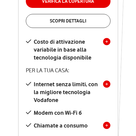
VERIFICA LA COPERTURA
VERIFICA LA COPERTURA
SCOPRI DETTAGLI
SCOPRI DETTAGLI
Costo di attivazione
Costo di attivazione
variabile in base alla
variabile in base alla
tecnologia disponibile
tecnologia disponibile
PER LA TUA CASA:
PER LA TUA CASA:
Internet senza limiti, con
la migliore tecnologia
Internet senza limiti, con
la migliore tecnologia
Vodafone
Vodafone
Modem Seven con Wi-Fi 7
Modem con Wi-Fi 6
Chiamate illimitate verso
numeri fissi e mobili
Chiamate a consumo
nazionali