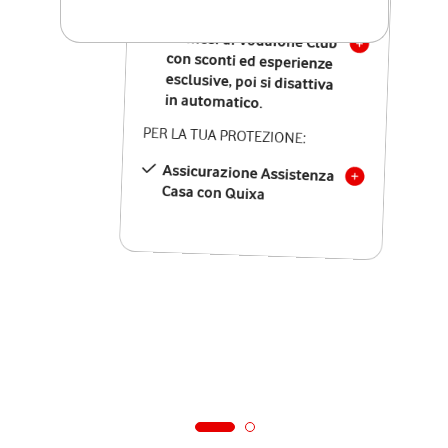
SOLO SE ATTIVI ONLINE:
12 mesi di Vodafone Club
con sconti ed esperienze
esclusive, poi si disattiva
in automatico.
PER LA TUA PROTEZIONE:
Assicurazione Assistenza
Casa con Quixa